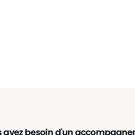
Fini l’improvisation : constituez votre tu
et optimisez vos processus.
Un écosystème structuré et efficient qu
semaine.
 avez besoin d'un accompagn