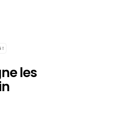
 !
ne les
in