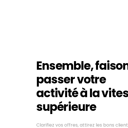
Ensemble, faiso
passer votre
activité à la vite
supérieure
Clarifiez vos offres, attirez les bons clien