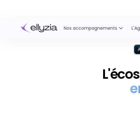
Nos accompagnements
L'A
À
L'éco
e